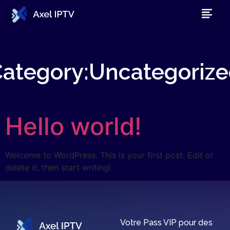
ategory:
Uncategoriz
Hello world!
Welcome to WordPress. This is your first post. Edit or
delete it, then start writing!
Votre Pass VIP pour des